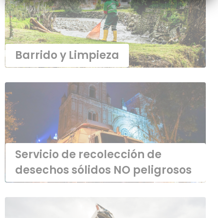
Barrido y Limpieza
Servicio de recolección de
desechos sólidos NO
peligrosos
Servicio de recolección de
desechos sólidos NO peligrosos