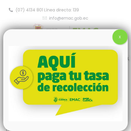
(07) 4134 801 Línea directa: 139
info@emac.gob.ec
X
Barrido y Limpieza
La Unidad de Barrido, se encarga de
mantener limpia la ciudad durante los 365
días del año, y refuerza su actividad de
limpieza durante los eventos por fiestas
propias y eventos privados realizando el
respectivo barrido manual, barrido