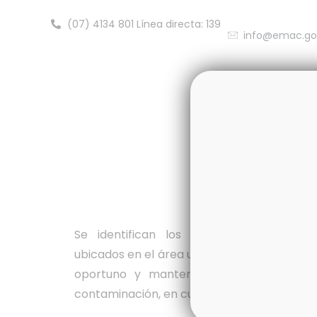
(07) 4134 801 Línea directa: 139
info@emac.go
Inicio
Nos
Sitios Sin Edifica
Se identifican los sitios sin edificación
ubicados en el área urbana. Se gestiona la 
oportuno y mantenido para generar un
contaminación, en cumplimiento de la Ord