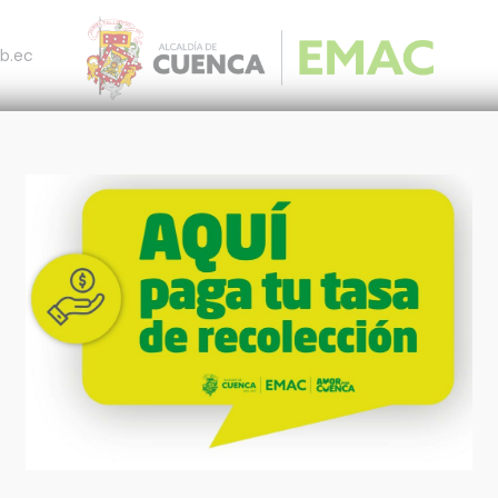
b.ec
otros
Productos y Servicios
Pagos
Notic
ción (SSE)
 (SSE) particulares,
limpieza, cerramiento
347
 ambiente libre de
SSE particular
enanza.
tramitados