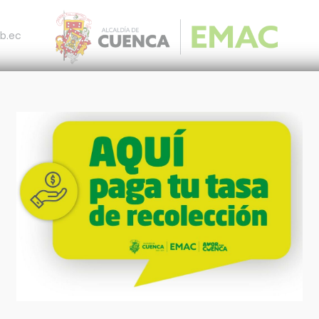
b.ec
otros
Productos y Servicios
Pagos
Notic
María Caridad Vázquez
Gerenta General
María Caridad Vázquez es máster en Dirección de Empresas (
Organización de Empresas” por la Universidad Católica de Mu
“Gerencia de Gobiernos Seccionales” en la Universidad del Az
Tecnológico de Monterrey, México. Es Licenciada en Comunica