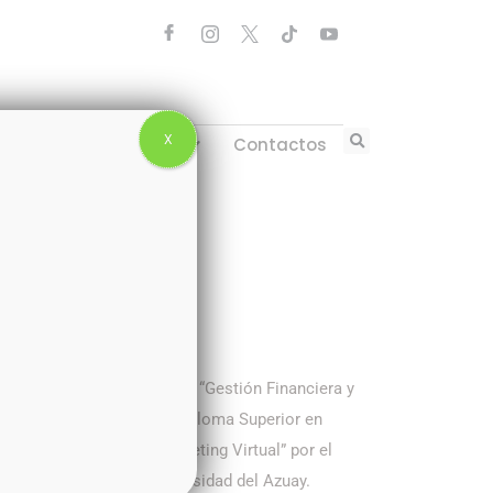
X
ias
Transparencia
Contactos
MBA) con Especialidad en “Gestión Financiera y
rcia, España. Obtuvo el Diploma Superior en
uay y “Diplomado en Marketing Virtual” por el
ción Social por la Universidad del Azuay.