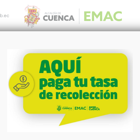
b.ec
otros
Productos y Servicios
Pagos
Notic
king
Ar
INTERES
cia en la selección de sus consultores, la Empresa
ha planificado realizar convocatorias públicas
 manifestaciones de interés en igualdad de
icos para la contratación de servicios de