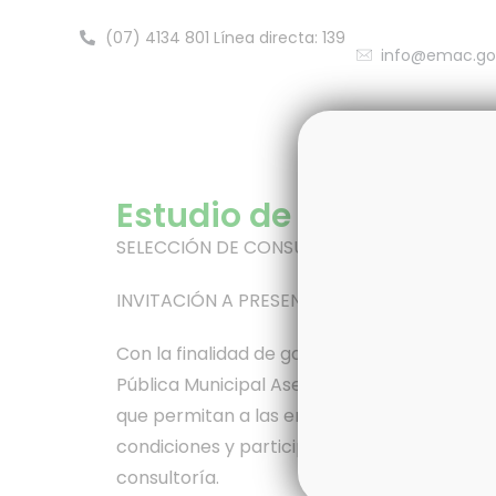
(07) 4134 801 Línea directa: 139
info@emac.go
Inicio
Nos
Estudio de Ethical Hac
SELECCIÓN DE CONSULTORES
INVITACIÓN A PRESENTAR EXPRESIONES DE 
Con la finalidad de garantizar la transparen
Pública Municipal Aseo de Cuenca EMAC-EP, 
que permitan a las empresas presentar sus
condiciones y participar en los sorteos públ
consultoría.