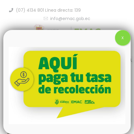
(07) 4134 801 Línea directa: 139
info@emac.gob.ec
X
Complejo Humanitario de Desarrollo
Pichacay
Planta de Provechamiento de
Biogás
Área de Ecoprocesamiento