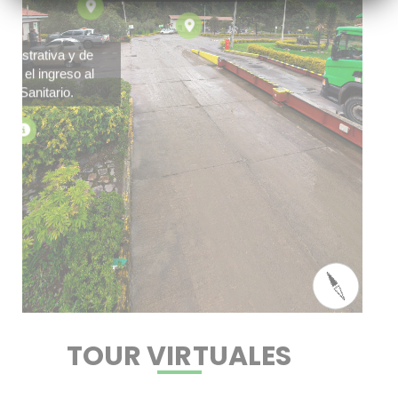
nistrativa y de
ra el ingreso al
o Sanitario.
TOUR VIRTUALES