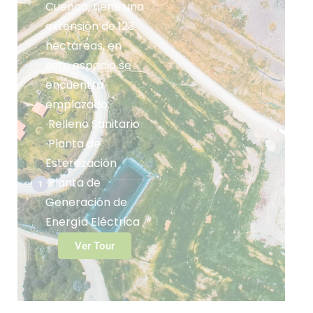
Cuenca, tiene una
extensión de 123
hectáreas, en
este espacio se
encuentra
emplazado:
∙Relleno Sanitario
∙Planta de
Esterilización
∙Planta de
1
Generación de
Energía Eléctrica
Ver Tour