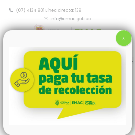
(07) 4134 801 Línea directa: 139
info@emac.gob.ec
X
Sentencia declara con lugar acción de
protección por destrucción de 28
árboles