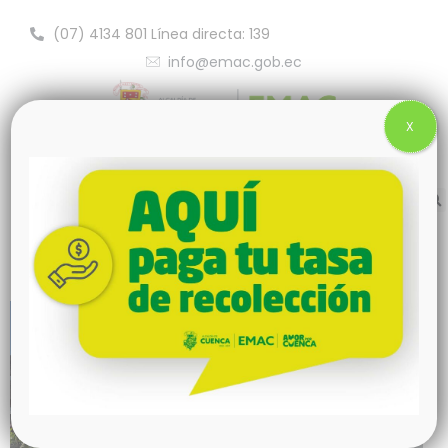
(07) 4134 801 Línea directa: 139
info@emac.gob.ec
X
Sembramos vida con el apoyo del Club
Rotario de Cuenca