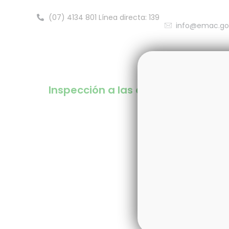
(07) 4134 801 Línea directa: 139
info@emac.go
Inicio
Nos
Inspección a las araucarias del P