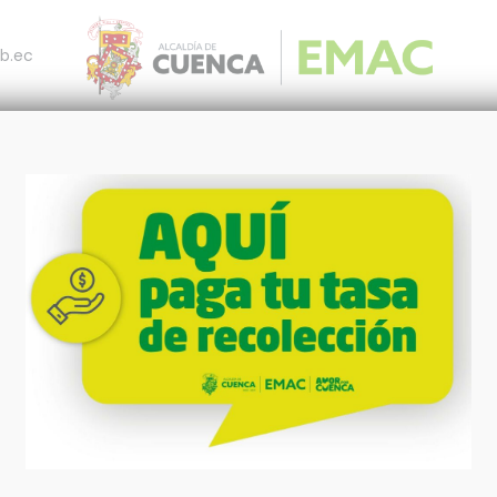
b.ec
otros
Productos y Servicios
Pagos
Notic
arque Calderón