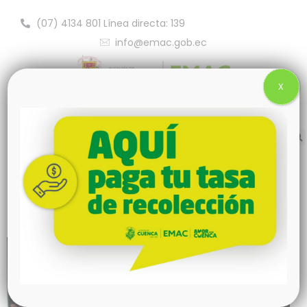
(07) 4134 801 Línea directa: 139
info@emac.gob.ec
X
EMAC EP conmemoró una década de
operación de la Planta de Esterilización
de Residuos Infecciosos