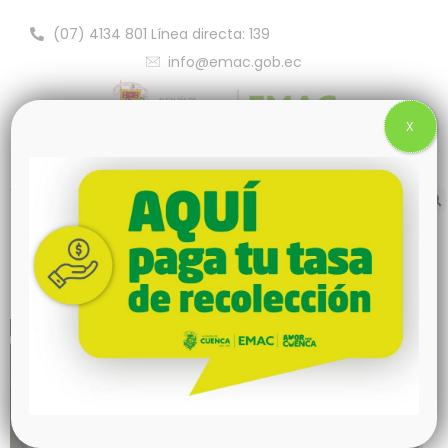
(07) 4134 801 Línea directa: 139
info@emac.gob.ec
X
Damos pasos firmes hacia el Sello
Violeta