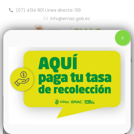
(07) 4134 801 Línea directa: 139
info@emac.gob.ec
X
Alcalde Cristian Zamora entregó kits
alimenticios a 238 recicladores de
Cuenca